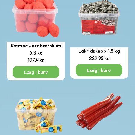
eværk
Kæmpe Jordbærskum
Lakridsknob 1,5 kg
0,6 kg
229.95
kr.
107.4
kr.
Læg i kurv
Læg i kurv
ips
der