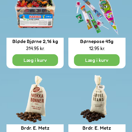
nd
n
ve
Bløde Bjørne 2,16 kg
Børnepose 45g
314.95
kr.
12.95
kr.
res
ndinger
Læg i kurv
Læg i kurv
eslik
poser
Brdr. E. Metz
Brdr. E. Metz