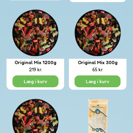
etti
ms
Original Mix 1200g
Original Mix 300g
219
kr.
65
kr.
Læg i kurv
Læg i kurv
etta
uxe
olade