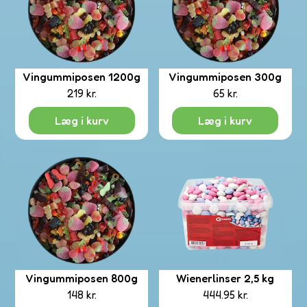
Vingummiposen 1200g
Vingummiposen 300g
219
kr.
65
kr.
Læg i kurv
Læg i kurv
Vingummiposen 800g
Wienerlinser 2,5 kg
148
kr.
444.95
kr.