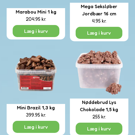
Mega Seksløber
Marabou Mini 1 kg
rmet
Jordbær 16 cm
204.95
kr.
corn
4.95
kr.
Læg i kurv
Læg i kurv
ibo
aco
Nøddebrud Lys
Mini Brazil 1,3 kg
Chokolade 1,5 kg
399.95
kr.
255
kr.
Læg i kurv
bs
Læg i kurv