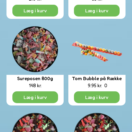
Læg i kurv
Læg i kurv
Sureposen 800g
Tom Bubble på Række
148
kr.
9.95
kr.
0
Læg i kurv
Læg i kurv