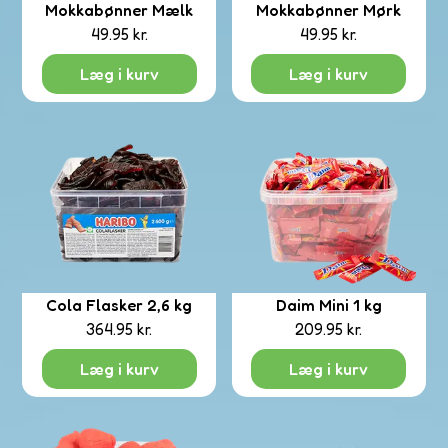
Mokkabønner Mælk
Mokkabønner Mørk
49.95
kr.
49.95
kr.
olade
Læg i kurv
Læg i kurv
nger
Cola Flasker 2,6 kg
Daim Mini 1 kg
upt
rits
364.95
kr.
209.95
kr.
Læg i kurv
Læg i kurv
eds
tail