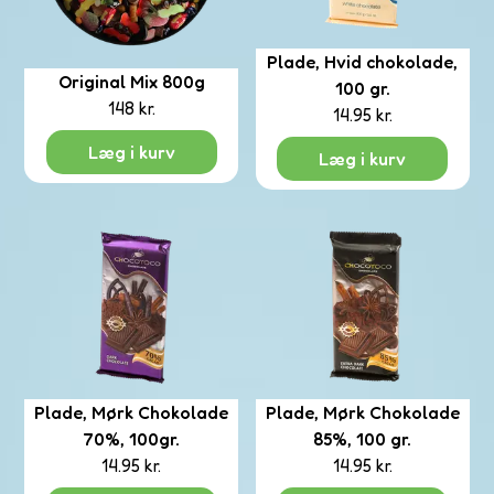
Plade, Hvid chokolade,
le
Original Mix 800g
asser
100 gr.
148
kr.
14.95
kr.
Læg i kurv
Læg i kurv
rsalg
verv
Plade, Mørk Chokolade
Plade, Mørk Chokolade
70%, 100gr.
85%, 100 gr.
14.95
kr.
14.95
kr.
op
spild