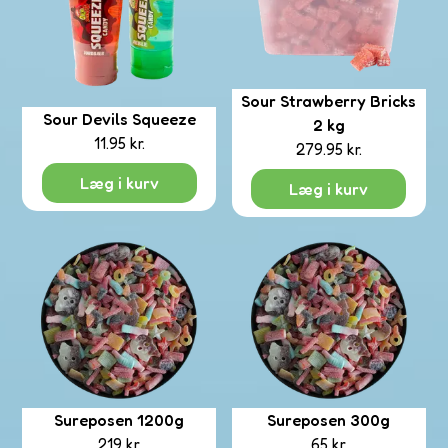
Sour Strawberry Bricks
Sour Devils Squeeze
2 kg
11.95
kr.
279.95
kr.
Læg i kurv
Læg i kurv
Sureposen 1200g
Sureposen 300g
219
kr.
65
kr.