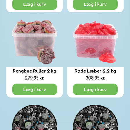
Læg i kurv
Læg i kurv
Di
ku
er
t
Fortsæt me
Rengbue Ruller 2 kg
Røde Læber 2,2 kg
279.95
kr.
308.95
kr.
Læg i kurv
Læg i kurv