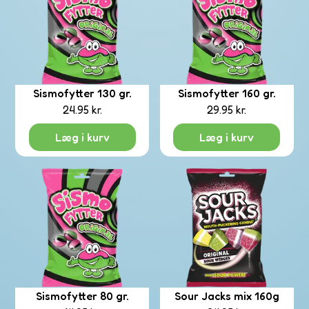
rmet
corn
Sismofytter 130 gr.
Sismofytter 160 gr.
24.95
kr.
29.95
kr.
Læg i kurv
Læg i kurv
ibo
aco
bs
Sismofytter 80 gr.
Sour Jacks mix 160g