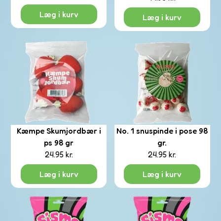
Læg i kurv
Læg i kurv
eværk
Kæmpe Skumjordbær i
No. 1 snuspinde i pose 98
ips
ps 98 gr
gr.
24.95
kr.
24.95
kr.
Di
Læg i kurv
Læg i kurv
ku
er
der
t
Fortsæt me