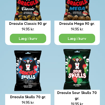
olade
Dracula Classic 90 gr
Dracula Mega 90 gr.
14.95
kr.
14.95
kr.
nger
Læg i kurv
Læg i kurv
upt
rits
Dracula Sour Skulls 70
Dracula Skulls 70 gr.
eds
gr.
tail
14.95
kr.
14.95
kr.