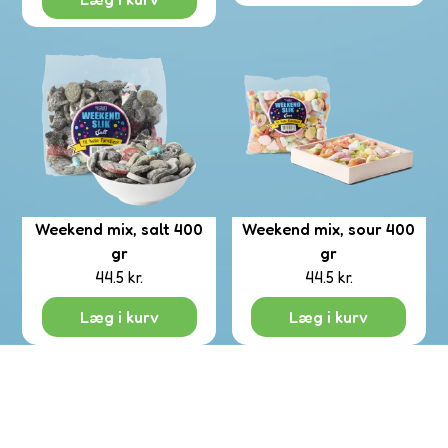
le
asser
rsalg
Weekend mix, salt 400
Weekend mix, sour 400
gr
gr
44.5
kr.
44.5
kr.
Læg i kurv
Læg i kurv
verv
op
spild