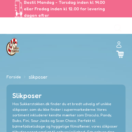
Bestil Mandag - Torsdag inden kl 14.00
eller Fredag inden kl 12.00 for levering
dagen efter
ul
🏻
slikposer
Forside
Slikposer
and
Hos Sukkerstokken.dk finder du et bredt udvalg af unikke
slikposer, som du ikke finder i supermarkederne. Vores
er
sortiment inkluderer kendte mærker som Dracula, Pandy,
Bubs, Fini, Sour Jacks og Scan Choco. Perfekt til
børnefødselsdage og hyggelige filmaftener, vores slikposer
tilbyder noget særligt til enhver lejlighed. Gør enhver dag