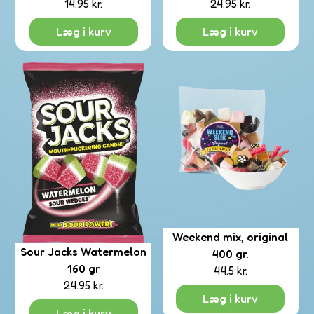
14.95
kr.
24.95
kr.
Læg i kurv
Læg i kurv
etti
ms
etta
Weekend mix, original
Sour Jacks Watermelon
400 gr.
160 gr
44.5
kr.
uxe
24.95
kr.
olade
Læg i kurv
Læg i kurv