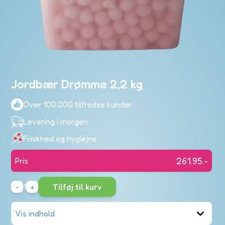
nd
n
ve
Jordbær Drømme 2,2 kg
res
ndinger
Over 100.000 tilfredse kunder
Di
Levering i morgen
ku
er
Friskhed og hygiejne
eslik
t
261.95
.-
Pris
Fortsæt me
-
1
+
Tilføj til kurv
poser
Vis indhold