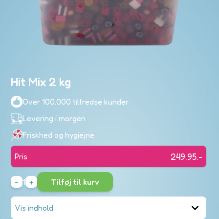
nd
n
ve
Hit Mix 2 kg
res
ndinger
Over 100.000 tilfredse kunder
Di
Levering i morgen
ku
er
Friskhed og hygiejne
eslik
t
249.95
.-
Pris
Fortsæt me
-
1
+
Tilføj til kurv
poser
Vis indhold