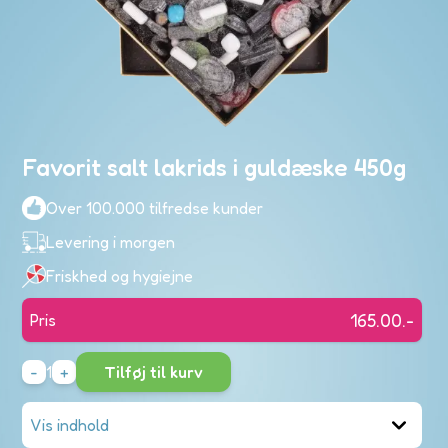
nd
n
ve
Favorit salt lakrids i guldæske 450g
res
ndinger
Over 100.000 tilfredse kunder
Di
Levering i morgen
ku
er
Friskhed og hygiejne
eslik
t
165.00
.-
Pris
Fortsæt me
-
1
+
Tilføj til kurv
poser
Vis indhold